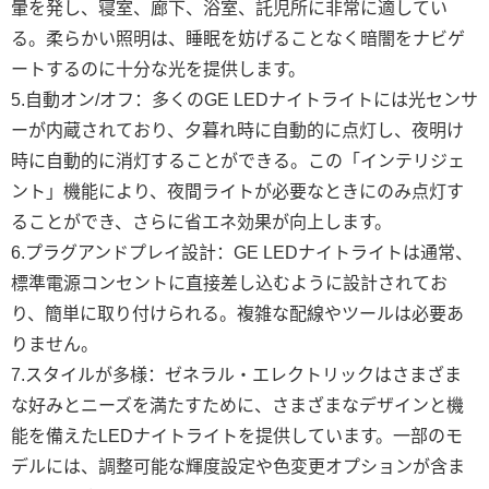
暈を発し、寝室、廊下、浴室、託児所に非常に適してい
る。柔らかい照明は、睡眠を妨げることなく暗闇をナビゲ
ートするのに十分な光を提供します。
5.自動オン/オフ：多くのGE LEDナイトライトには光センサ
ーが内蔵されており、夕暮れ時に自動的に点灯し、夜明け
時に自動的に消灯することができる。この「インテリジェ
ント」機能により、夜間ライトが必要なときにのみ点灯す
ることができ、さらに省エネ効果が向上します。
6.プラグアンドプレイ設計：GE LEDナイトライトは通常、
標準電源コンセントに直接差し込むように設計されてお
り、簡単に取り付けられる。複雑な配線やツールは必要あ
りません。
7.スタイルが多様：ゼネラル・エレクトリックはさまざま
な好みとニーズを満たすために、さまざまなデザインと機
能を備えたLEDナイトライトを提供しています。一部のモ
デルには、調整可能な輝度設定や色変更オプションが含ま