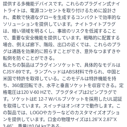
提供する多機能デバイスです。これらのプラグイン式ナイ
トライトは、電源コンセントを取り付けるために設計さ
れ、柔軟で快適なグローを生成するコンパクトで効率的な
ソリューションを提供しています。ナイトライトプラグ
は、暗い領域を明るくし、事故のリスクを低減すること
で、重要な安全機能を提供しています。戦略的に配置する
場合、例えば廊下、階段、出口の近くでは、これらのプラ
グは通路を効果的に照らすことができ、意外なつまずきや
転倒を防ぐことができる。
私たちの製品はプラグインソケットで、具体的なモデルは
CJSY-89です。ランプヘッドはABS材料で作られ、中国と
米国で特許を取得している。このモデルは特許機能を持
ち、360度回転でき、水平と垂直ソケットを収容できる。定
格電圧は120 V-60 HZで、プラグタイプは2ピンプラグで
す。ソケットはE 12-7 Wバルブソケットを採用したUL認証
を取得しています。スイッチはオン/オフで動作します。こ
の製品では、LOGOやカラーなどのカスタマイズオプショ
ンを提供しています。口金の物理サイズは1.26"X 2.87"X
3.46"、重量は0.04 kgである。